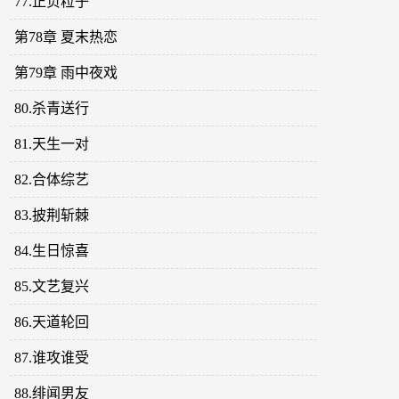
77.正负粒子
第78章 夏末热恋
第79章 雨中夜戏
80.杀青送行
81.天生一对
82.合体综艺
83.披荆斩棘
84.生日惊喜
85.文艺复兴
86.天道轮回
87.谁攻谁受
88.绯闻男友