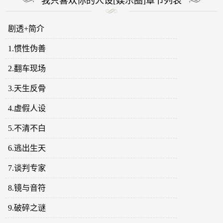
我只喜欢你的人设[娱乐圈]章节列表
剧透+简介
1.惯性伪善
2.翻车现场
3.天生反骨
4.虚假人设
5.不清不白
6.逃出生天
7.谈判专家
8.镜与音符
9.破碎之谜