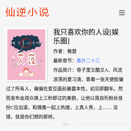
我只喜欢你的人设[娱
乐圈]
作者：稚楚
最新章节：
番外二十三
作品简介：骨子里又酷又A、风流
浪荡的夏习清，靠着一张天使脸骗
过了所有人，偏偏在爱豆面前暴露本性，初见即翻车。然
而发布会观众席上三秒即过的美貌，让他以周自珩粉丝身
份C位出道，和偶像一起上热搜，上真人秀，上…… 没
错，就是你们想的那样。