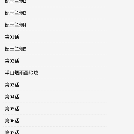
妃玉兰烟2
妃玉兰烟3
妃玉兰烟4
第01话
妃玉兰烟5
第02话
半山烟雨画玲珑
第03话
第04话
第05话
第06话
第07话