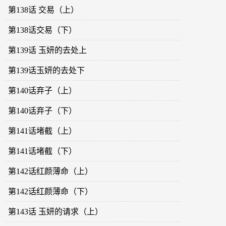
第138话 交易（上）
第138话交易（下）
第139话 玉妍的去处上
第139话玉妍的去处下
第140话弃子（上）
第140话弃子（下）
第141话堵截（上）
第141话堵截（下）
第142话红颜薄命（上）
第142话红颜薄命（下）
第143话 玉妍的请求（上）