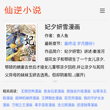
妃夕妍雪漫画
作者：食人鱼
最新章节：
最终话 岁月静好1
作品简介：妃夕妍雪》讲述:秦淮河
烟花女子和鄂硕生了一个女儿凉夕,
鄂硕的嫡妻去世后才接女儿董鄂凉夕回府,并让凉夕与其同
父异母的妹妹玉妍去选秀。但却阴差阳...[展开]
相关阅读：
无限恐怖漫画
氪金玩家漫画
我独自升级漫画
仙尊洛无
极漫画
超神机械师漫画
王牌御史漫画
驭灵师漫画
我的守护女友
漫画
万相之王漫画
毒手巫医漫画
沧元图漫画
武道独尊漫画