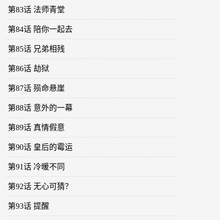
第83话 法师青堂
第84话 陪你一起去
第85话 兄弟相残
第86话 劫狱
第87话 殒命悬崖
第88话 意外的一幕
第89话 真情假意
第90话 皇后的霉运
第91话 冷暖不同
第92话 无心可猜？
第93话 提醒