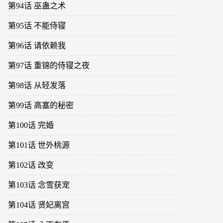
第94话 巫蛊之术
第95话 不能侍寝
第96话 请依赖我
第97话 重锦的侍寝之夜
第98话 从轻发落
第99话 高塞的秘密
第100话 完婚
第101话 世外桃源
第102话 改变
第103话 念雪获宠
第104话 贤妃离宫