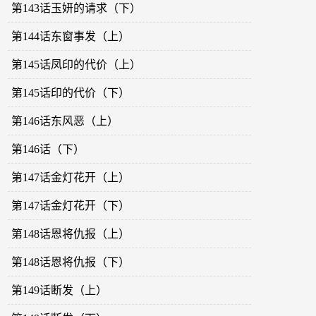
第143话玉妍的请求（下）
第144话东窗事发（上）
第145话凤印的代价（上）
第145话印的代价（下）
第146话东风恶（上）
第146话（下）
第147话金灯花开（上）
第147话金灯花开（下）
第148话恩将仇报（上）
第148话恩将仇报（下）
第149话断发（上）