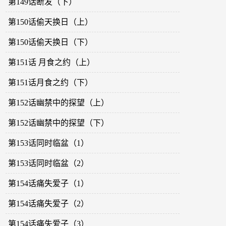
第149话断发（下）
第150话偷天换日（上）
第150话偷天换日（下）
第151话 月食之约（上）
第151话月食之约（下）
第152话幽禁中的探望（上）
第152话幽禁中的探望（下）
第153话同时临盆（1）
第153话同时临盆（2）
第154话痛失爱子（1）
第154话痛失爱子（2）
第154话痛失爱子（3）