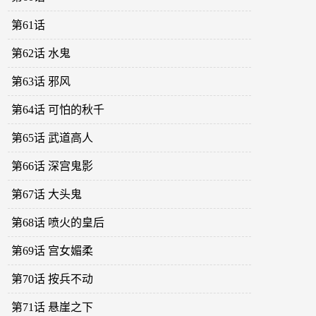
第61话
第62话 水鬼
第63话 邪风
第64话 可怕的秋千
第65话 武道高人
第66话 深宫鬼影
第67话 大头鬼
第68话 喷火的皇后
第69话 宫女媚柔
第70话 按兵不动
第71话 悬崖之下