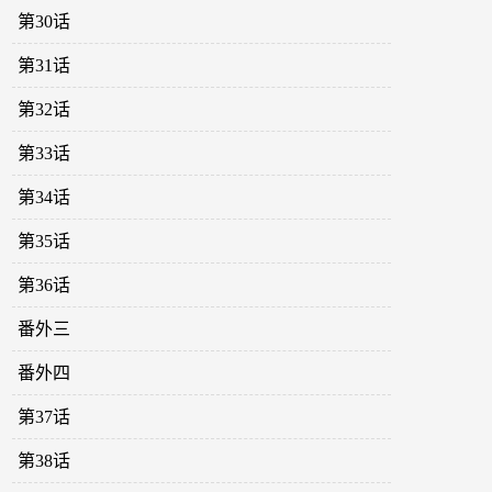
第30话
第31话
第32话
第33话
第34话
第35话
第36话
番外三
番外四
第37话
第38话