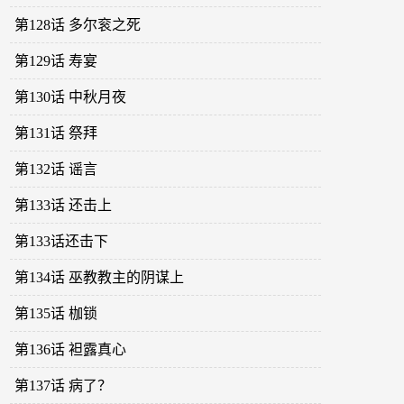
第128话 多尔衮之死
第129话 寿宴
第130话 中秋月夜
第131话 祭拜
第132话 谣言
第133话 还击上
第133话还击下
第134话 巫教教主的阴谋上
第135话 枷锁
第136话 袒露真心
第137话 病了？