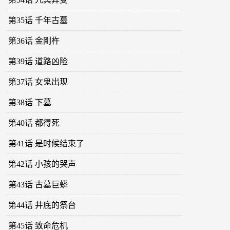
第35话 千年古墓
第36话 金刚杵
第39话 道路凶险
第37话 女鬼出现
第38话 下墓
第40话 都得死
第41话 是时候结束了
第42话 小孩的哭声
第43话 古墓巨蟒
第44话 井底的祭台
第45话 致命危机