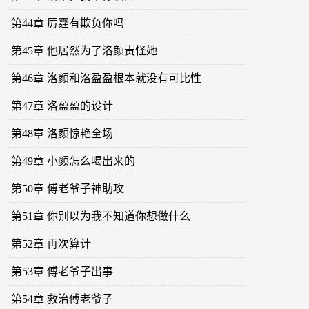
第44章 厉霆有欺负你吗
第45章 他居然为了洛颜责怪她
第46章 洛颜和洛盈盈根本就没有可比性
第47章 洛盈盈的设计
第48章 洛颜惊艳全场
第49章 小颜怎么喝出来的
第50章 傅老爷子神助攻
第51章 你别以为我不知道你想做什么
第52章 再次算计
第53章 傅老爷子出事
第54章 救治傅老爷子