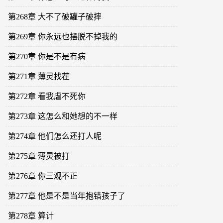
第268章 大不了破罐子破摔
第269章 你永远也摆脱不掉我的
第270章 你是不是有病
第271章 薄灵找茬
第272章 看我虐不死你
第273章 这怎么和她想的不一样
第274章 他们怎么还打人呢
第275章 薄灵被打
第276章 你三观不正
第277章 他是不是当年抱错孩子了
第278章 算计