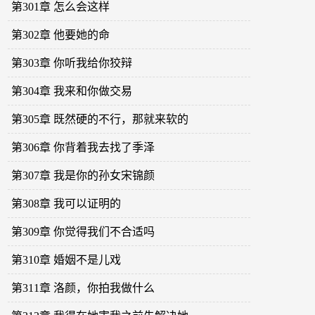
第301章 怎么会这样
第302章 他要她的命
第303章 你听我给你狡辩
第304章 我来和你做交易
第305章 既然硬的不行，那就来软的
第306章 你背着我去找了季泽
第307章 我是你的孙女宋锦颜
第308章 我可以证明的
第309章 你觉得我们不合适吗
第310章 婚姻不是儿戏
第311章 洛颜，你拍我做什么