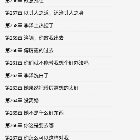
第256章 故意找茬
第257章 以其人之道，还治其人之身
第258章 季泽上热搜了
第259章 洛锦，你放我出去
第260章 傅厉霆的过去
第261章 你们就不能替我想个好办法吗
第262章 季泽洗白了
第263章 她果然把傅厉霆想的太好
第264章 没离婚
第265章 她不是什么好东西
第266章 你这是要去哪
第267章 你怎么可以这样对我