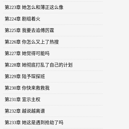
第223章 她怎么和薄正这么像
第224章 剧组着火
第225章 我要去追傅厉霆
第226章 你怎么又上了热搜
第227章 她觉得可能吗
第228章 她彻底打乱了自己的计划
第229章 陆予琛探班
第230章 你快来救救我
第231章 宣示主权
第232章 越说越离谱
第233章 她这是遇到抢劫了吗