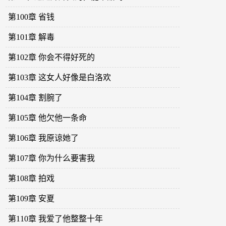
第100章 省钱
第101章 解毒
第102章 你会不得好死的
第103章 这女人好像是白洛欢
第104章 割腕了
第105章 他欠他一条命
第106章 我原谅她了
第107章 你为什么要害我
第108章 拍戏
第109章 安夏
第110章 我爱了他整整十年