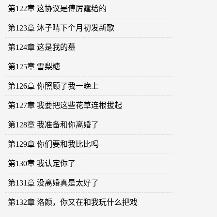
第122章 这协议是傅厉霆给的
第123章 沐子晴下个月初发新歌
第124章 这是我的墓
第125章 雪梨糖
第126章 你照顾了我一晚上
第127章 我要把这些花草连根拔起
第128章 我准备和你离婚了
第129章 你们要和我比比吗
第130章 我认定你了
第131章 没离婚真是太好了
第132章 洛颜，你又在和我玩什么把戏