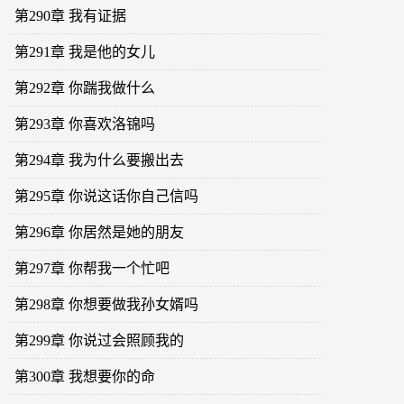
第290章 我有证据
第291章 我是他的女儿
第292章 你踹我做什么
第293章 你喜欢洛锦吗
第294章 我为什么要搬出去
第295章 你说这话你自己信吗
第296章 你居然是她的朋友
第297章 你帮我一个忙吧
第298章 你想要做我孙女婿吗
第299章 你说过会照顾我的
第300章 我想要你的命