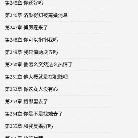
第245章 你还好吗
第246章 洛颜得知被离婚消息
第247章 傅厉霆来了
第248章 你可以抱抱我吗
第249章 我只值两块五吗
第250章 他怎么突然这么热情了
第251章 他大概就是在犯贱吧
第252章 你这女人没有心
第253章 跑哪里去了
第254章 你是不是找她去了
第255章 和我复婚好吗