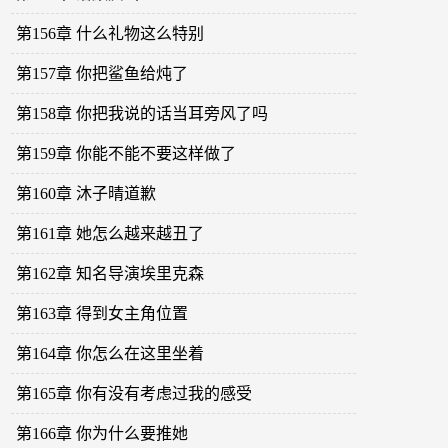
第156章 什么礼物这么特别
第157章 你把鲨鱼给炖了
第158章 你把我说的话当耳旁风了吗
第159章 你能不能不要这样做了
第160章 沐子晴道歉
第161章 她怎么越来越丑了
第162章 知名导演埃里克森
第163章 得到女主角位置
第164章 你怎么在这里坐着
第165章 你有没有考虑过我的感受
第166章 你为什么要推她