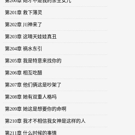
第200章 她才不是我的亲生女儿
第201章 救下薄灵
第202章 川神来了
第203章 这晴天娃娃真丑
第204章 祸水东引
第205章 我是特意来找你的
第206章 相互吃醋
第207章 他们俩这是吵架了
第208章 她有双重人格吗
第209章 她这是想要你的命啊
第210章 我才不相信我女神是这样的人
第211章 什么时候的事情