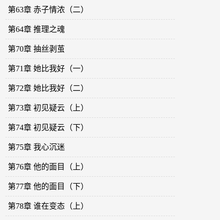
第63章 赤子情浓（二）
第64章 推理之魂
第70章 抽丝剥茧
第71章 她比我好（一）
第72章 她比我好（二）
第73章 初见疑云（上）
第74章 初见疑云（下）
第75章 我心沉迷
第76章 他的面目（上）
第77章 他的面目（下）
第78章 谁在变态（上）