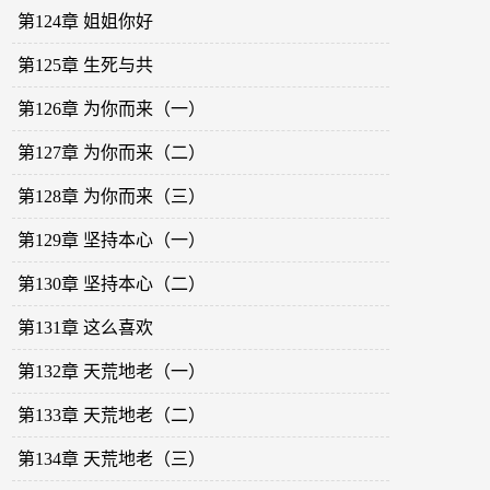
第124章 姐姐你好
第125章 生死与共
第126章 为你而来（一）
第127章 为你而来（二）
第128章 为你而来（三）
第129章 坚持本心（一）
第130章 坚持本心（二）
第131章 这么喜欢
第132章 天荒地老（一）
第133章 天荒地老（二）
第134章 天荒地老（三）