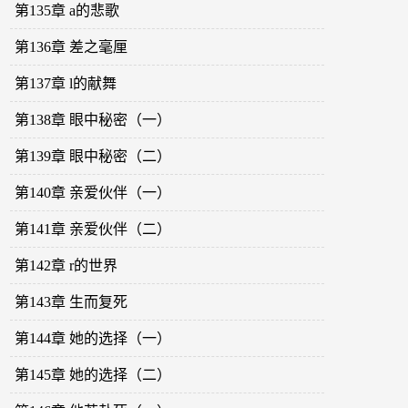
第135章 a的悲歌
第136章 差之毫厘
第137章 l的献舞
第138章 眼中秘密（一）
第139章 眼中秘密（二）
第140章 亲爱伙伴（一）
第141章 亲爱伙伴（二）
第142章 r的世界
第143章 生而复死
第144章 她的选择（一）
第145章 她的选择（二）