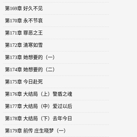
第169章 好久不见
第170章 永不节哀
第171章 罪恶之王
第172章 清寒如雪
第173章 她想要的（一）
第174章 她想要的（二）
第175章 今日赴死
第176章 大结局（上）警盾之魂
第177章 大结局（中）爱过以后
第178章 大结局（下）去年今日
第179章 前传 庄生晓梦（一）