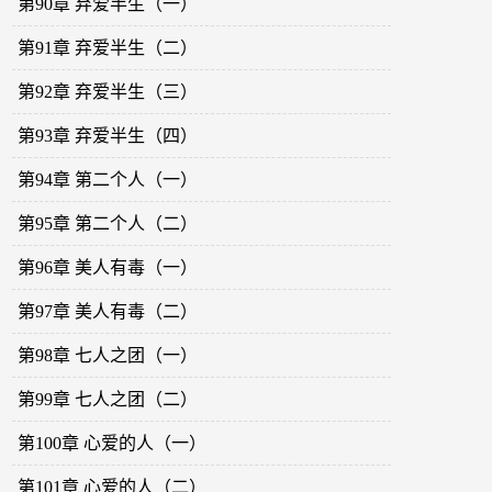
第90章 弃爱半生（一）
第91章 弃爱半生（二）
第92章 弃爱半生（三）
第93章 弃爱半生（四）
第94章 第二个人（一）
第95章 第二个人（二）
第96章 美人有毒（一）
第97章 美人有毒（二）
第98章 七人之团（一）
第99章 七人之团（二）
第100章 心爱的人（一）
第101章 心爱的人（二）