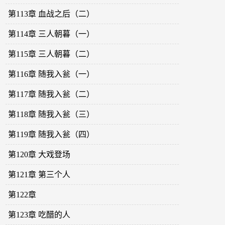
第113章 血战之后（二）
第114章 三人朝暮（一）
第115章 三人朝暮（二）
第116章 随我入瓮（一）
第117章 随我入瓮（二）
第118章 随我入瓮（三）
第119章 随我入瓮（四）
第120章 大戏登场
第121章 第三个人
第122章
第123章 吃醋的人