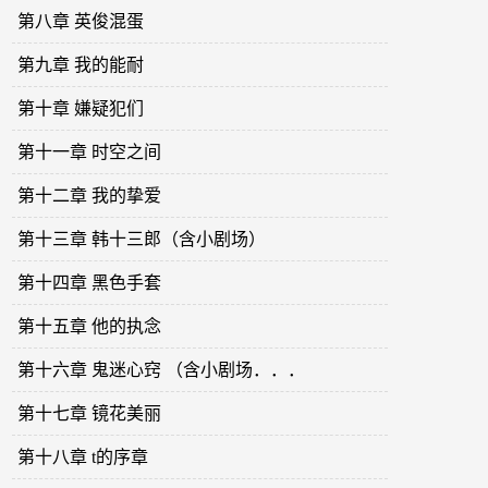
第八章 英俊混蛋
第九章 我的能耐
第十章 嫌疑犯们
第十一章 时空之间
第十二章 我的挚爱
第十三章 韩十三郎（含小剧场）
第十四章 黑色手套
第十五章 他的执念
第十六章 鬼迷心窍 （含小剧场．．．
第十七章 镜花美丽
第十八章 t的序章