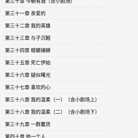
第三十章 今朝有酒（含小剧场）
第三十一章 亲爱的
第三十二章 我的英雄
第三十三章 与子沉眠
第三十四章 螳螂捕蝉
第三十五章 死亡伊始
第三十六章 疑似曙光
第三十七章 喜欢的心
第三十八章 我的温柔（一）（含小剧场上）
第三十八章 我的温柔（二）（含小剧场下）
第三十九章 一群蠢货
第四十章 他一个人