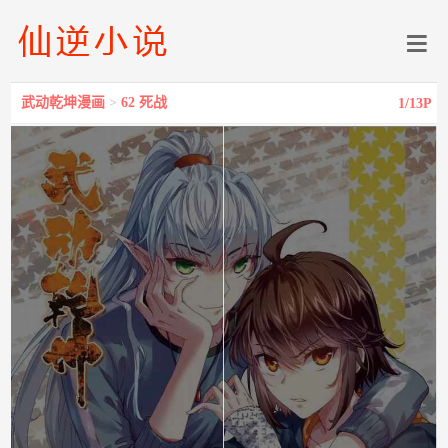
武动乾坤漫画
>
62 死战
1
/13P