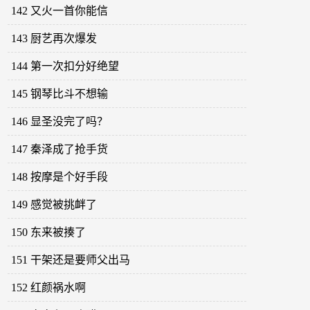
142 又火一首你能信
143 厨艺再次爆发
144 第一次扣分好绝望
145 钢琴比斗不想输
146 显圣没完了吗？
147 秦泽成了抢手货
148 按摩是个好手段
149 感觉被挑衅了
150 东来被揍了
151 干架还是要师父出马
152 红颜祸水啊