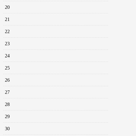
20
21
22
23
24
25
26
27
28
29
30