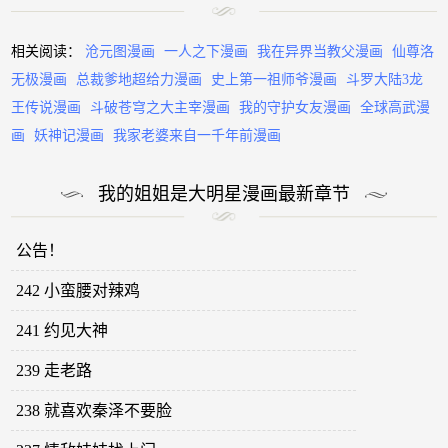
相关阅读：
沧元图漫画
一人之下漫画
我在异界当教父漫画
仙尊洛
无极漫画
总裁爹地超给力漫画
史上第一祖师爷漫画
斗罗大陆3龙
王传说漫画
斗破苍穹之大主宰漫画
我的守护女友漫画
全球高武漫
画
妖神记漫画
我家老婆来自一千年前漫画
我的姐姐是大明星漫画最新章节
公告！
242 小蛮腰对辣鸡
241 约见大神
239 走老路
238 就喜欢秦泽不要脸