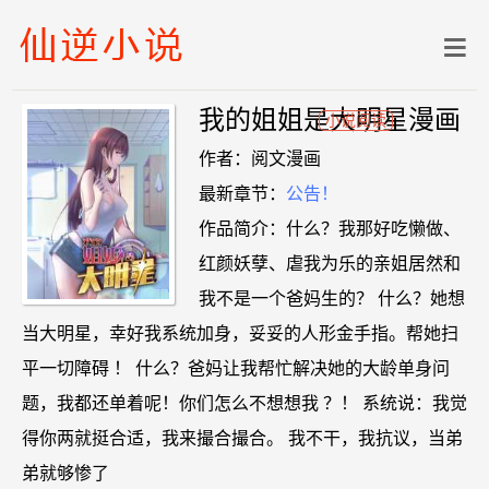
我的姐姐是大明星漫画
小说阅读
作者：阅文漫画
最新章节：
公告！
作品简介：什么？我那好吃懒做、
红颜妖孽、虐我为乐的亲姐居然和
我不是一个爸妈生的？ 什么？她想
当大明星，幸好我系统加身，妥妥的人形金手指。帮她扫
平一切障碍 ！ 什么？爸妈让我帮忙解决她的大龄单身问
题，我都还单着呢！你们怎么不想想我 ？！ 系统说：我觉
得你两就挺合适，我来撮合撮合。 我不干，我抗议，当弟
弟就够惨了