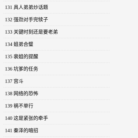
131 具人弟弟炒话题
132 强劲对手完犊子
133 关键时刻还是要老弟
134 姐弟合璧
135 裴姐的提醒
136 坑爹的任务
137 宫斗
138 网络的恐怖
139 祸不单行
140 这是紧张的牵手
141 秦泽的暗招