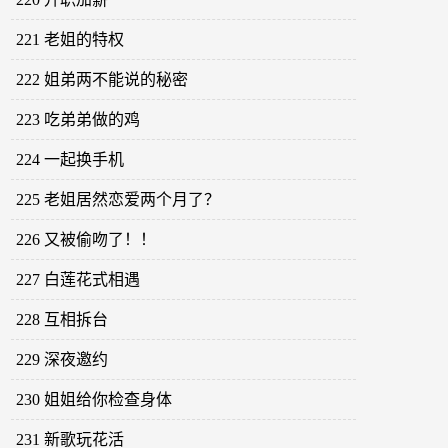
221 老姐的特权
222 姐弟两不能说的秘密
223 吃弟弟做的鸡
224 一起换手机
225 老姐居然恋爱两个月了？
226 又被偷吻了！！
227 白莲花式相遇
228 互相拆台
229 深夜邀约
230 姐姐给你检查身体
231 新歌玩花活