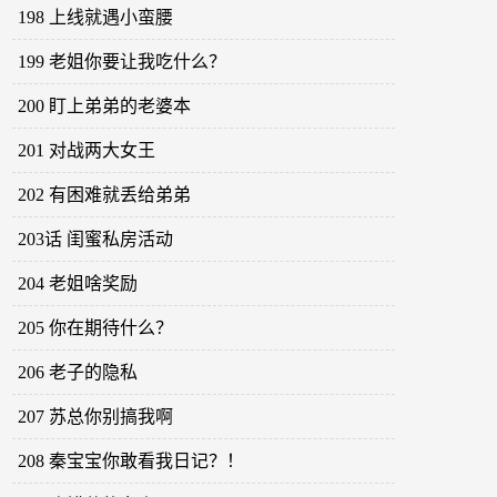
198 上线就遇小蛮腰
199 老姐你要让我吃什么？
200 盯上弟弟的老婆本
201 对战两大女王
202 有困难就丢给弟弟
203话 闺蜜私房活动
204 老姐啥奖励
205 你在期待什么？
206 老子的隐私
207 苏总你别搞我啊
208 秦宝宝你敢看我日记？！