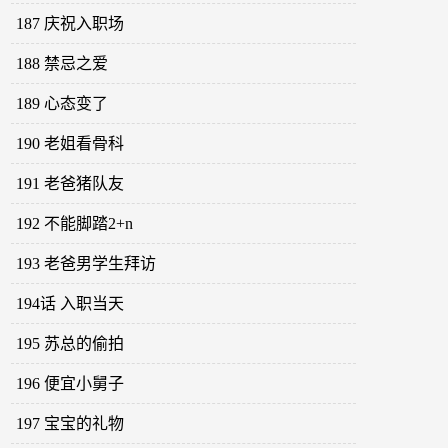
187 庆祝入职场
188 禁忌之爱
189 心态变了
190 老姐看骨科
191 老爸猪队友
192 不能脚踏2+n
193 老爸男学生拜访
194话 入职当天
195 苏总的偷拍
196 便宜小舅子
197 宝宝的礼物