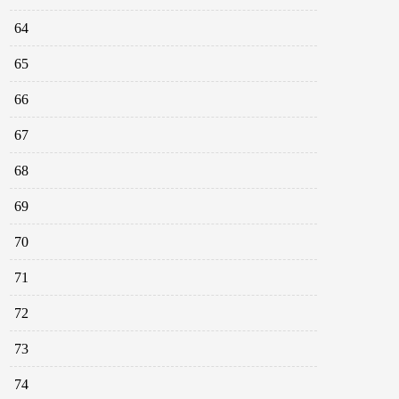
64
65
66
67
68
69
70
71
72
73
74