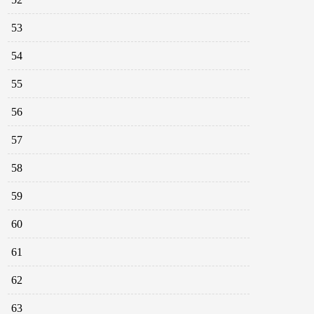
53
54
55
56
57
58
59
60
61
62
63