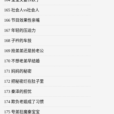
165 社会人vs社会人
166 节目效果性亲嘴
167 年轻的压迫力
168 子衿的车技
169 抢弟弟还是抢老公
170 不想老弟早结婚
171 妈妈的秘密
172 把秘密烂在肚子里
173 秦泽的担忧
174 欺负老姐成了习惯
175 夸弟狂魔秦宝宝