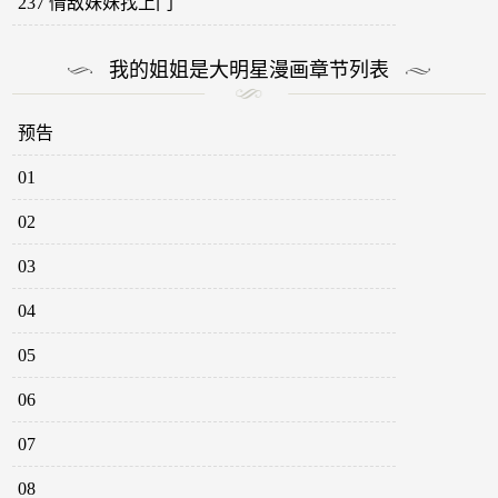
237 情敌妹妹找上门
我的姐姐是大明星漫画章节列表
预告
01
02
03
04
05
06
07
08