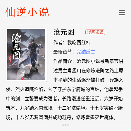
沧元图
漫画阅读
作者：我吃西红柿
最新章节：
完结感言
作品简介：沧元图小说最新章节讲
述男主角孟川在修炼进阶之路上原
本平静的生活逐渐被打破，异族入
侵、烈火道院沦陷，为了守护东宁府城的百姓，他拿起手
中的剑，立誓要成为强者，长路漫漫任重道远。六岁开始
筑基，九岁踏入内炼境，十二岁洗髓境。十七岁突破脱胎
境，十八岁无漏圆满并成功凝丹，修炼雷霆灭世魔体。