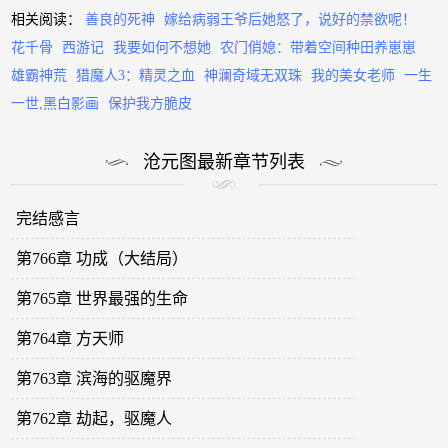
相关阅读：
善良的死神
嫁给病弱王爷后她怒了，说好的禁欲呢！
花千骨
西游记
我要如何不想她
农门俏媳：带着空间种田养崽崽
雄霸神荒
猎魔人3：精灵之血
神澜奇域无双珠
我的美女老师
一生
一世,黑白影画
保护我方脆皮
沧元图最新章节列表
完结感言
第766章 功成（大结局）
第765章 世界最强的生命
第764章 方天师
第763章 滨海的驱魔界
第762章 劫起，驱魔人