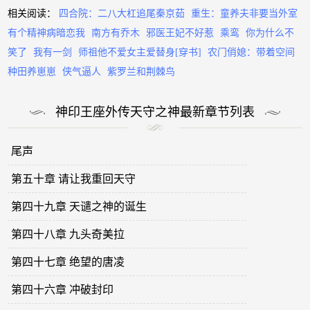
相关阅读：
四合院：二八大杠追尾秦京茹
重生：童养夫非要当外室
有个精神病暗恋我
南方有乔木
邪医王妃不好惹
乘鸾
你为什么不
笑了
我有一剑
师祖他不爱女主爱替身[穿书]
农门俏媳：带着空间
种田养崽崽
侠气逼人
紫罗兰和荆棘鸟
神印王座外传天守之神最新章节列表
尾声
第五十章 请让我重回天守
第四十九章 天谴之神的诞生
第四十八章 九头奇美拉
第四十七章 绝望的唐凌
第四十六章 冲破封印