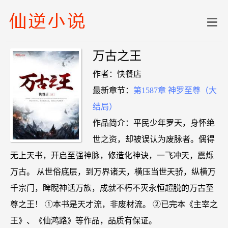
万古之王
作者：快餐店
最新章节：
第1587章 神罗至尊（大
结局）
作品简介：平民少年罗天，身怀绝
世之资，却被误认为废脉者。偶得
无上天书，开启至强神脉，修造化神诀，一飞冲天，震烁
万古。 从世俗底层，到万界诸天，横压当世天骄，纵横万
千宗门，睥睨神话万族，成就不朽不灭永恒超脱的万古至
尊之王！ ①本书是天才流，非废材流。 ②已完本《主宰之
王》、《仙鸿路》等作品，品质有保证。