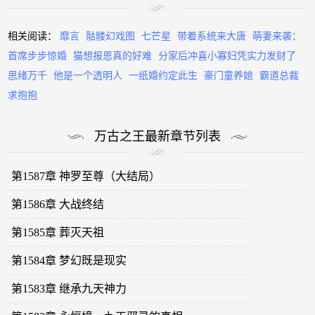
相关阅读：
靡言
骷髅幻戏图
七芒星
带着系统来大唐
萌妻来袭：
首席步步惊婚
猫想报恩真的好难
分家后冲喜小寡妇凭实力发财了
思绪万千
他是一个透明人
一纸婚约定此生
豪门童养媳
霸道总裁
求抱抱
万古之王最新章节列表
第1587章 神罗至尊（大结局）
第1586章 大战终结
第1585章 葬灭天祖
第1584章 梦幻既是现实
第1583章 继承九天神力