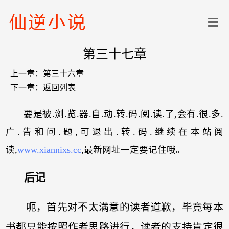
第三十七章
上一章：
第三十六章
下一章：
返回列表
要是被.浏.览.器.自.动.转.码.阅.读.了,会有.很.多.
广.告和问.题,可退出.转.码.继续在本站阅
读,
www.xiannixs.cc
,最新网址一定要记住哦。
后记
呃，首先对不太满意的读者道歉，毕竟每本
书都只能按照作者思路进行，读者的支持肯定很